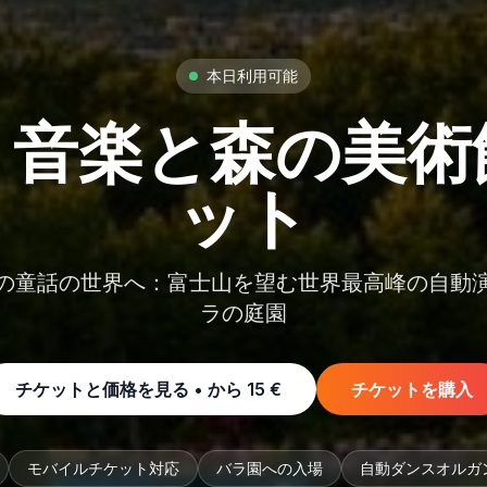
本日利用可能
 音楽と森の美術
ット
の童話の世界へ：富士山を望む世界最高峰の自動
ラの庭園
チケットと価格を見る • から
15 €
チケットを購入
モバイルチケット対応
バラ園への入場
自動ダンスオルガ