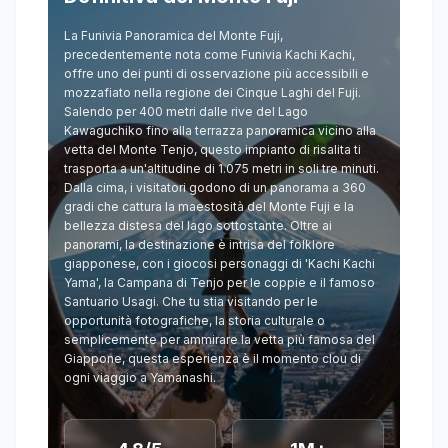
La Funivia Panoramica del Monte Fuji,
precedentemente nota come Funivia Kachi Kachi,
offre uno dei punti di osservazione più accessibili e
mozzafiato nella regione dei Cinque Laghi del Fuji.
Salendo per 400 metri dalle rive del Lago
Kawaguchiko fino alla terrazza panoramica vicino alla
vetta del Monte Tenjo, questo impianto di risalita ti
trasporta a un'altitudine di 1.075 metri in soli tre minuti.
Dalla cima, i visitatori godono di un panorama a 360
gradi che cattura la maestosità del Monte Fuji e la
bellezza distesa del lago sottostante. Oltre ai
panorami, la destinazione è intrisa del folklore
giapponese, con i giocosi personaggi di 'Kachi Kachi
Yama', la Campana di Tenjo per le coppie e il famoso
Santuario Usagi. Che tu stia visitando per le
opportunità fotografiche, la storia culturale o
semplicemente per ammirare la vetta più famosa del
Giappone, questa esperienza è il momento clou di
ogni viaggio a Yamanashi.