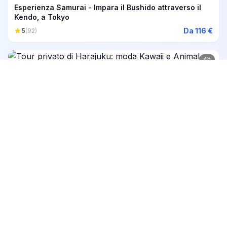
Esperienza Samurai - Impara il Bushido attraverso il
Kendo, a Tokyo
Da 116 €
5
(92)
4h
Tour privato di Harajuku: moda Kawaii e Animal Café
inclusi
Da 104 €
5
(69)
1h 30min