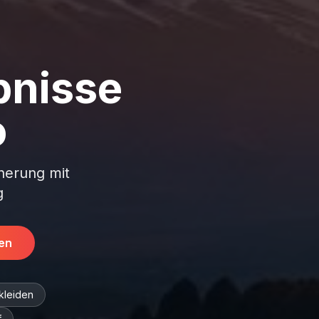
bnisse
o
nnerung mit
g
en
kleiden
f