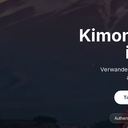
Kimon
Verwandeln
T
Authen