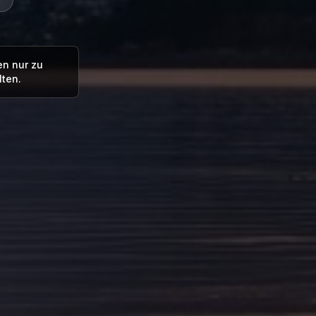
en nur zu
ten.