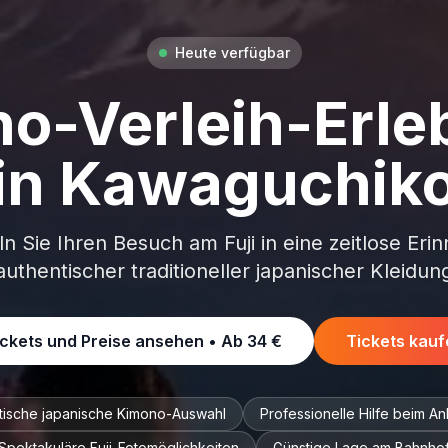
Heute verfügbar
o-Verleih-Erle
in Kawaguchik
 Sie Ihren Besuch am Fuji in eine zeitlose Eri
authentischer traditioneller japanischer Kleidun
ickets und Preise ansehen • Ab
34 €
Tickets kauf
tische japanische Kimono-Auswahl
Professionelle Hilfe beim An
Spektakuläre Fuji-Fotomöglichkeiten
Günstige Lage am Bahnho